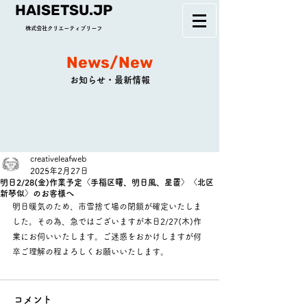
HAISETSU.JP
株式会社クリエーティブリーフ
News/New
お知らせ・最新情報
creativeleafweb
2025年2月27日
明日2/28(金)作業予定〈手稲区曙、明日風、星置〉〈北区
新琴似〉のお客様へ
明日暖気のため、市雪捨て場の閉鎖が確定いたしま
した。その為、急ではございますが本日2/27(木)作
業にお伺いいたします。ご迷惑をおかけしますが何
卒ご理解の程よろしくお願いいたします。
コメント