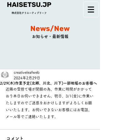
HAISETSU.JP
株式会社クリエーティブリーフ
News/New
お知らせ・最新情報
creativeleafweb
2024年2月29日
2/29(木)作業予定[北郷、川北、川下]一部地域のお客様へ
近隣の雪捨て場が閉鎖の為、作業に時間がかかって
おり本日お伺いできません。明日、3/1(金)に作業い
たしますのでご迷惑をおかけしますがよろしくお願
いいたします。お伺いできないお客様にはお電話、
メール等でご連絡いたします。
コメント