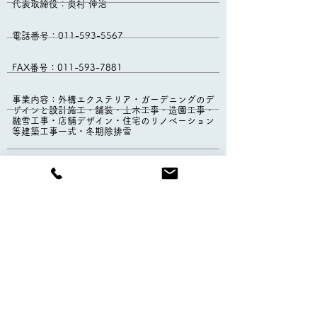
代表取締役：奥村 伸治
電話番号：011-593-5567
FAX番号：011-593-7881
事業内容：
外構エクステリア・ガーデニングのデ
ザインと設計施工・
舗装・
土木工事・造園工事・
融雪工事・店舗デザイン・住宅のリノベーション
等建築工事一式・冬期除排雪
新規申込・ご相談などお気軽にご連絡ください
TEL:
011-593-5567
受付時間 / 9:00 -17:00
定休日/4-11月 第1・3(土）毎週（日)
12-3月 毎週(日)